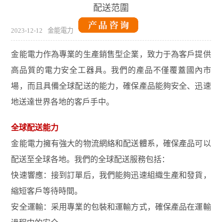
配送范圍
2023-12-12
金能電力
金能電力作為專業的生產銷售型企業，致力于為客戶提供
高品質的電力安全工器具。我們的產品不僅覆蓋國內市
場，而且具備全球配送的能力，確保產品能夠安全、迅速
地送達世界各地的客戶手中。
全球配送能力
金能電力擁有強大的物流網絡和配送體系，確保產品可以
配送至全球各地。我們的全球配送服務包括：
快速響應：接到訂單后，我們能夠迅速組織生產和發貨，
縮短客戶等待時間。
安全運輸：采用專業的包裝和運輸方式，確保產品在運輸